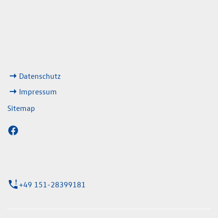
08:00 - 13:00 Uhr
geschlossen
ks
Datenschutz
Impressum
Sitemap
+49 151-28399181