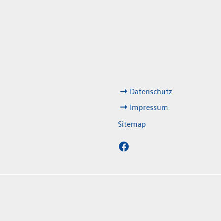
weitere Links
No
Datenschutz
8:00 Uhr
Impressum
3:00 Uhr
Sitemap
en
sverordnung. Die angegebenen Werte wurden nach dem vorgeschrieben M
usstoß eines PKW sind nicht nur von der effizienten Ausnutzung des Krafts
derwärmung hauptsächlich verantwortliche Treibgas. Ein Leitfaden über den