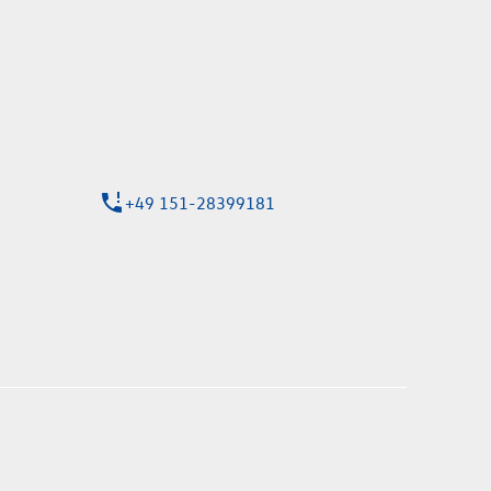
tdienst
+49 151-28399181
essverfahren WLTP (World Harmonised
toffs durch den PKW, sondern auch vom
 Kraftstoffverbrauch und die C02-