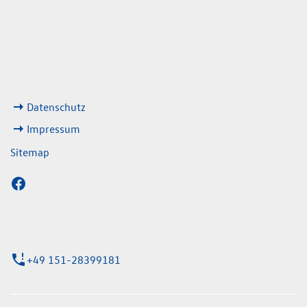
08:00 - 13:00 Uhr
geschlossen
ks
Datenschutz
Impressum
Sitemap
+49 151-28399181