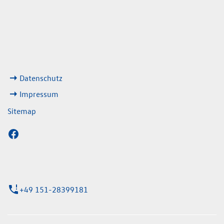
08:00 - 13:00 Uhr
geschlossen
ks
Datenschutz
Impressum
Sitemap
+49 151-28399181