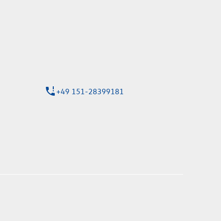
tdienst
+49 151-28399181
essverfahren WLTP (World Harmonised
toffs durch den PKW, sondern auch vom
 Kraftstoffverbrauch und die C02-