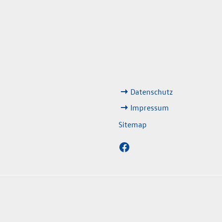
weitere Links
No
Datenschutz
8:00 Uhr
Impressum
3:00 Uhr
Sitemap
en
sverordnung. Die angegebenen Werte wurden nach dem vorgeschrieben M
usstoß eines PKW sind nicht nur von der effizienten Ausnutzung des Krafts
derwärmung hauptsächlich verantwortliche Treibgas. Ein Leitfaden über den