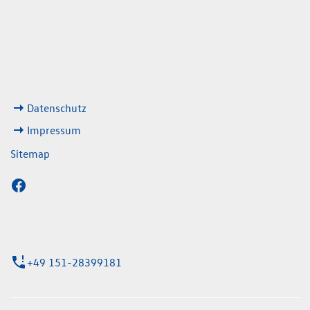
08:00 - 13:00 Uhr
geschlossen
ks
Datenschutz
Impressum
Sitemap
+49 151-28399181