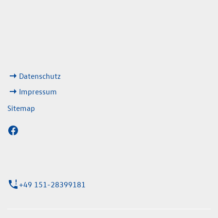
08:00 - 13:00 Uhr
geschlossen
ks
Datenschutz
Impressum
Sitemap
+49 151-28399181