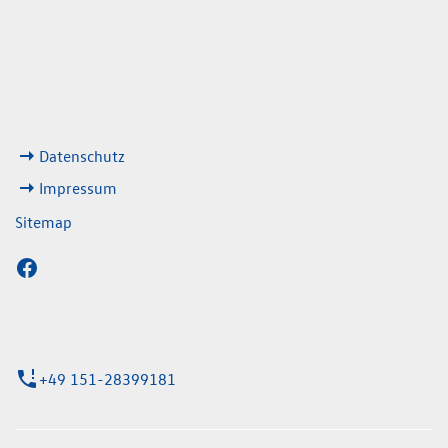
08:00 - 13:00 Uhr
geschlossen
ks
Datenschutz
Impressum
Sitemap
+49 151-28399181